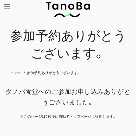
コ
ナ
ン
ビ
テ
ゲ
ン
ー
ツ
シ
参加予約ありがとう
へ
ョ
ス
ン
キ
に
ございます。
ッ
移
プ
動
HOME
参加予約ありがとうございます。
タノバ食堂へのご参加お申し込みありがと
うございました。
※このページは5秒後に自動でトップページに移動します。