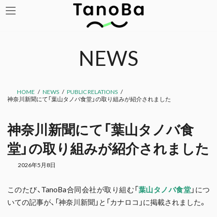
コ
ナ
ン
ビ
テ
ゲ
ン
ー
ツ
シ
NEWS
へ
ョ
ス
ン
キ
に
ッ
移
HOME
NEWS
PUBLIC RELATIONS
プ
動
神奈川新聞にて「葉山タノバ食堂」の取り組みが紹介されました
神奈川新聞にて「葉山タノバ食
堂」の取り組みが紹介されました
2026年5月8日
このたび、TanoBa合同会社が取り組む「
葉山タノバ食堂
」につ
いての記事が、「神奈川新聞」と「カナロコ」に掲載されました。